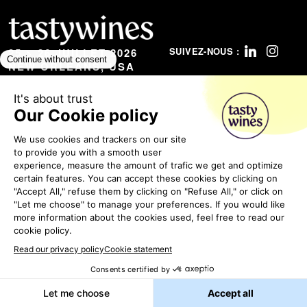
SUIVEZ-NOUS :
25 > 26 JUILLET 2026
NEW ORLEANS, USA
© 2026
SIRHA FOOD TOUS DROITS
RÉSERVÉS
MENTIONS LÉGALES
POLITIQUE DE
CONFIDENTIALITÉ
CGU
GESTION DES COOKIES
ÉTHIQUE ET CONFORMITÉ