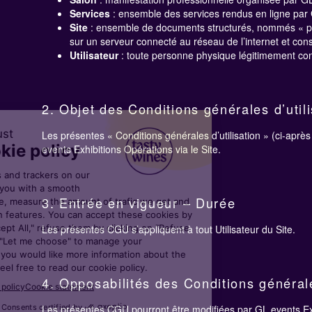
Services
: ensemble des services rendus en ligne par 
Site
: ensemble de documents structurés, nommés « pag
sur un serveur connecté au réseau de l’internet et cons
Utilisateur
: toute personne physique légitimement con
2. Objet des Conditions générales d’utili
Les présentes « Conditions générales d’utilisation » (ci-après 
events Exhibitions Opérations via le Site.
3. Entrée en vigueur – Durée
Les présentes CGU s’appliquent à tout Utilisateur du Site.
4. Opposabilités des Conditions générale
Les présentes CGU pourront être modifiées par GL events Exhi