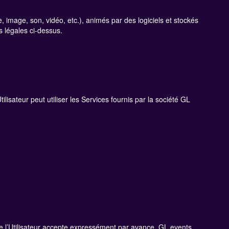
mage, son, vidéo, etc.), animés par des logiciels et stockés
s légales ci-dessus.
lisateur peut utiliser les Services fournis par la société GL
ue l’Utilisateur accepte expressément par avance. GL events