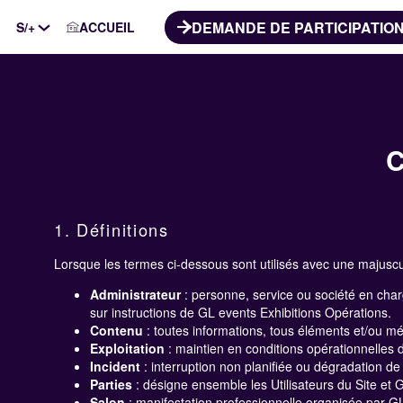
DEMANDE DE PARTICIPATIO
S/+
ACCUEIL
C
1. Définitions
Lorsque les termes ci-dessous sont utilisés avec une majuscule
Administrateur
: personne, service ou société en char
sur instructions de GL events Exhibitions Opérations.
Contenu
: toutes informations, tous éléments et/ou médi
Exploitation
: maintien en conditions opérationnelles d
Incident
: interruption non planifiée ou dégradation de l
Parties
: désigne ensemble les Utilisateurs du Site et 
Salon
: manifestation professionnelle organisée par GL