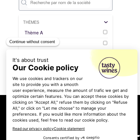
THÈMES
Thème A
Thème B
Effacer tous les filtres