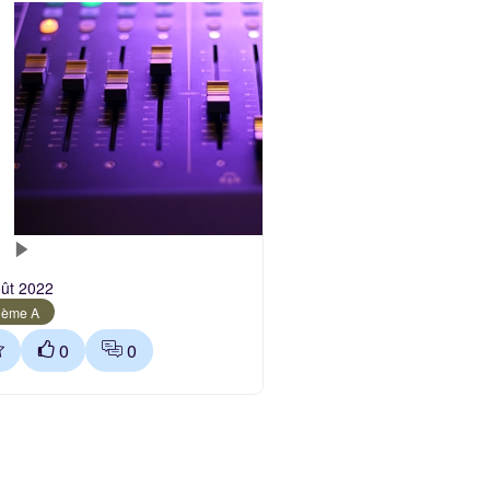
oût 2022
hème A
0
0