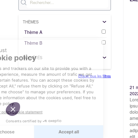
THÈMES
Thème A
Thème B
SOCIÉTÉS
Effacer tous les filtres
21 
202
Lor
ips
dolo
ame
cons
adip
elit